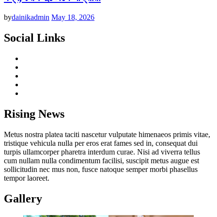
by
dainikadmin
May 18, 2026
Social Links
facebook
twitter
reddit
twitch
spotify
Rising News
Metus nostra platea taciti nascetur vulputate himenaeos primis vitae,
tristique vehicula nulla per eros erat fames sed in, consequat dui
turpis ullamcorper pharetra interdum curae. Nisi ad viverra tellus
cum nullam nulla condimentum facilisi, suscipit metus augue est
sollicitudin nec mus non, fusce natoque semper morbi phasellus
tempor laoreet.
Gallery