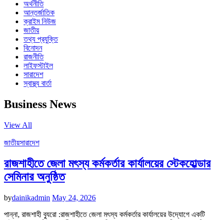
অর্থনীতি
আন্তর্জাতিক
ক্রাইম নিউজ
জাতীয়
তথ্য প্রযুক্তি
বিনোদন
রাজনীতি
লাইফস্টাইল
সারাদেশ
স্বাস্থ্য বার্তা
Business News
View All
জাতীয়
সারাদেশ
রাজশাহীতে জেলা মৎস্য কর্মকর্তার কার্যালয়ের স্টেকহোল্ডার
সেমিনার অনুষ্ঠিত
by
dainikadmin
May 24, 2026
পান্না, রাজশাহী ব্যুরো :রাজশাহীতে জেলা মৎস্য কর্মকর্তার কার্যালয়ের উদ্যোগে একটি