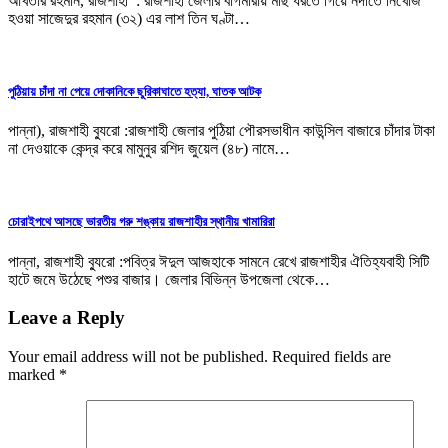
আখতার রহমান, রাজশাহী : রাজশাহী জেলার বাগমারায় মাছ ধরতে গিয়ে নদীতে নিখোঁজ
হওয়া সাজেদুর রহমান (৩২) এর লাশ তিন ঘণ্টা…
পুঠিয়ায় চাঁদা না পেয়ে দোকানিকে ছুরিকাঘাতে হত্যা, ঘাতক আটক
পান্না), রাজশাহী ব্যুরো :রাজশাহী জেলার পুঠিয়া পৌরসভাধীন কাউন্সিল বাজারে চাঁদার টাকা
না দেওয়াকে কেন্দ্র করে মামুনুর রশিদ জুয়েল (৪৮) নামে…
চোরাইপথে আসছে ভারতীয় গরু শঙ্কায় রাজশাহীর স্থানীয় খামারিরা
পান্না, রাজশাহী ব্যুরো :পবিত্র ঈদুল আজহাকে সামনে রেখে রাজশাহীর ঐতিহ্যবাহী সিটি
হাটে জমে উঠেছে পশুর বাজার। জেলার বিভিন্ন উপজেলা থেকে…
Leave a Reply
Your email address will not be published.
Required fields are
marked
*