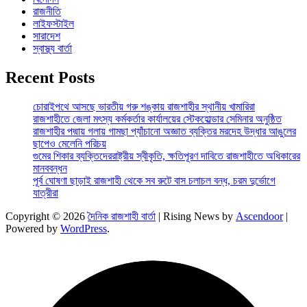
রাজনীতি
লাইফস্টাইল
সারাদেশ
স্বাস্থ্য বার্তা
Recent Posts
চোরাইপথে আসছে ভারতীয় গরু শঙ্কায় রাজশাহীর স্থানীয় খামারিরা
রাজশাহীতে জেলা মৎস্য কর্মকর্তার কার্যালয়ের স্টেকহোল্ডার সেমিনার অনুষ্ঠিত
রাজশাহীর পদ্মায় গলায় গামছা প্যাঁচানো অজ্ঞাত ব্যক্তির মরদেহ উদ্ধার আঙুলের
ছাপেও মেলেনি পরিচয়
গুমের শিকার ব্যক্তিদেররাষ্ট্রীয় স্বীকৃতি, ক্ষতিপূরণ দাবিতে রাজশাহীতে অধিকারের
মানববন্ধন
পূর্ব ঘোষণা ছাড়াই রাজশাহী থেকে সব রুটে বাস চলাচল বন্ধ, চরম দুর্ভোগে
যাত্রীরা
Copyright © 2026
দৈনিক রাজশাহী বার্তা
| Rising News by
Ascendoor
|
Powered by
WordPress
.