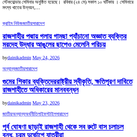
স্টেকহোল্ডার সেমিনার অনুষ্ঠিত হয়েছে। রবিবার (২৪ মে) সকাল ১০ ঘটিকায় । সেমিনারে
মৎস্য খাতের উন্নয়ন,…
ক্রাইম নিউজ
জাতীয়
সারাদেশ
রাজশাহীর পদ্মায় গলায় গামছা প্যাঁচানো অজ্ঞাত ব্যক্তির
মরদেহ উদ্ধার আঙুলের ছাপেও মেলেনি পরিচয়
by
dainikadmin
May 24, 2026
অন্যান্য
জাতীয়
সারাদেশ
গুমের শিকার ব্যক্তিদেররাষ্ট্রীয় স্বীকৃতি, ক্ষতিপূরণ দাবিতে
রাজশাহীতে অধিকারের মানববন্ধন
by
dainikadmin
May 23, 2026
জাতীয়
অন্যান্য
অর্থনীতি
লাইফস্টাইল
সারাদেশ
পূর্ব ঘোষণা ছাড়াই রাজশাহী থেকে সব রুটে বাস চলাচল
বন্ধ, চরম দুর্ভোগে যাত্রীরা