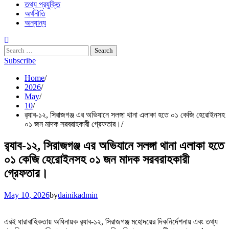
তথ্য প্রযুক্তি
অর্থনীতি
অন্যান্য
Search
for:
Subscribe
Home
2026
May
10
র‌্যাব-১২, সিরাজগঞ্জ এর অভিযানে সলঙ্গা থানা এলাকা হতে ০১ কেজি হেরোইনসহ
০১ জন মাদক সরবরাহকারী গ্রেফতার।
র‌্যাব-১২, সিরাজগঞ্জ এর অভিযানে সলঙ্গা থানা এলাকা হতে
০১ কেজি হেরোইনসহ ০১ জন মাদক সরবরাহকারী
গ্রেফতার।
May 10, 2026
by
dainikadmin
এরই ধারাবাহিকতায় অধিনায়ক র‌্যাব-১২, সিরাজগঞ্জ মহোদয়ের দিকনির্দেশনায় এবং তথ্য