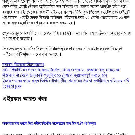
প্রযুক্তির সহযোগিতায় গত ০৯ মে ২০২৬ খ্রিঃ বিকাল ১৬.১৫ ঘটিকায় র‌্যাব-১২’র সদর
কোম্পানির একটি চৌকষ আভিযানিক দল “সিরাজগঞ্জ জেলার সলঙ্গা থানাধীন হরিণ চড়া
বাজারে রাজশাহী থেকে ঢাকাগামী হাইওয়ে রাস্তায় নিউ ফুড ভিলেজ হোটেল এন্ড রেষ্টুরেন্ট
এর সামনে” একটি মাদক বিরোধী অভিযান পরিচালনা করে ০১ কেজি হেরোইনসহ ০১ জন
মাদক সরবরাহকারীকে গ্রেফতার করতে সক্ষম হয়।
গ্রেফতারকৃত আসামি ১। ০১ জন মহিলা (৫২)। আসামির নাম ও ঠিকানা তদন্তের জন্য
গোপন রাখা হয়েছে।
গ্রেফতারকৃত আসামির বিরুদ্ধে সিরাজগঞ্জ জেলার সলঙ্গা থানায় মাদকদ্রব্য নিয়ন্ত্রণ
আইনে একটি মামলা দায়ের করা হয়েছে।
ক্রাইম নিউজ
জাতীয়
সারাদেশ
Post
নবীন শিক্ষার্থীদের উদ্দেশ্যে রুয়েটের উপাচার্য অধ্যাপক ড. রাজ্জাক ‘শুধু ব্যবহারের
সীমাবদ্ধ না থেকে উদ্ভাবনী প্রযুক্তিতে দেশকে স্বয়ংসম্পূর্ণ করতে হবে
navigation
ইজারাদারদের কাছে মানুষ জিম্মি গোদাগাড়ীর খেয়াঘাটের ইজারা স্থায়ীভাবে বাতিলের দাবি
চরের মানুষের
এইরকম আরও খবর
বাগমারায় মাছ ধরতে গিয়ে নদীতে নিখোঁজ সাজেদুরের লাশ তিন ঘণ্টা পর উদ্ধার